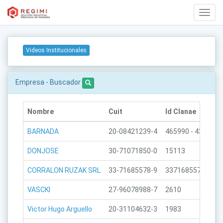
web.T
Navig
Videos Institucionales
Empresa - Buscador
Nombre
Cuit
Id Clanae
BARNADA
20-08421239-4
465990 - 439990 -
DONJOSE
30-71071850-0
15113
CORRALON RUZAK SRL
33-71685578-9
33716855789
VASCKI
27-96078988-7
2610
Victor Hugo Arguello
20-31104632-3
1983