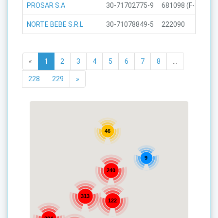
PROSAR S.A
30-71702775-9
681098 (F-883)
NORTE BEBE S.R.L
30-71078849-5
222090
«
1
2
3
4
5
6
7
8
...
228
229
»
46
9
240
313
122